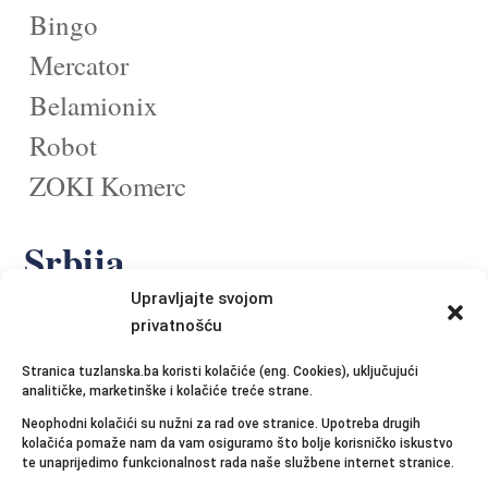
Bingo
Mercator
Belamionix
Robot
ZOKI Komerc
Srbija
Upravljajte svojom
Gomex
privatnošću
DIS
Stranica tuzlanska.ba koristi kolačiće (eng. Cookies), uključujući
Metro
analitičke, marketinške i kolačiće treće strane.
Neophodni kolačići su nužni za rad ove stranice. Upotreba drugih
kolačića pomaže nam da vam osiguramo što bolje korisničko iskustvo
Slovenija
te unaprijedimo funkcionalnost rada naše službene internet stranice.