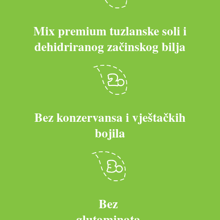
Mix premium tuzlanske soli i
dehidriranog začinskog bilja
Bez konzervansa i vještačkih
bojila
Bez
glutaminata