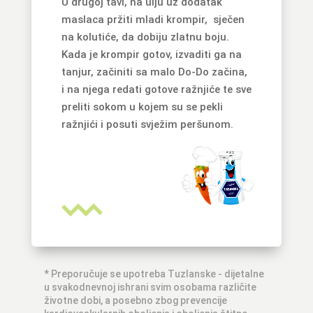
U drugoj tavi, na ulju uz dodatak
maslaca pržiti mladi krompir, sječen
na kolutiće, da dobiju zlatnu boju.
Kada je krompir gotov, izvaditi ga na
tanjur, začiniti sa malo Do-Do začina,
i na njega redati gotove ražnjiće te sve
preliti sokom u kojem su se pekli
ražnjići i posuti svježim peršunom.
* Preporučuje se upotreba Tuzlanske - dijetalne
u svakodnevnoj ishrani svim osobama različite
životne dobi, a posebno zbog prevencije