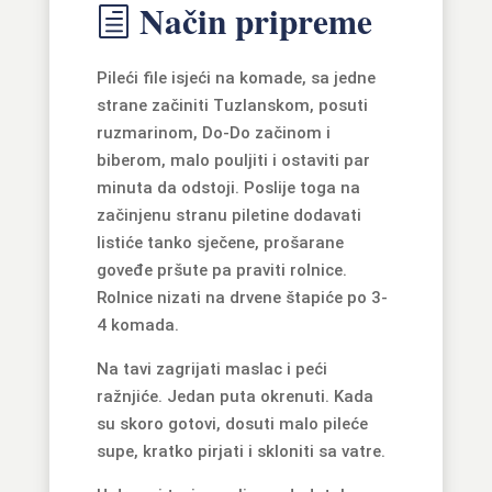
Način pripreme
h
Pileći file isjeći na komade, sa jedne
strane začiniti Tuzlanskom, posuti
ruzmarinom, Do-Do začinom i
biberom, malo pouljiti i ostaviti par
minuta da odstoji. Poslije toga na
začinjenu stranu piletine dodavati
listiće tanko sječene, prošarane
goveđe pršute pa praviti rolnice.
Rolnice nizati na drvene štapiće po 3-
4 komada.
Na tavi zagrijati maslac i peći
ražnjiće. Jedan puta okrenuti. Kada
su skoro gotovi, dosuti malo pileće
supe, kratko pirjati i skloniti sa vatre.