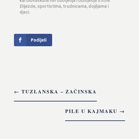
kardiovaskularnih oboljenja i oboljenja štitne
žlijezde, sportistima, trudnicama, dojiljama i
djeci.
Podijeli
←
TUZLANSKA – ZAČINSKA
PILE U KAJMAKU
→