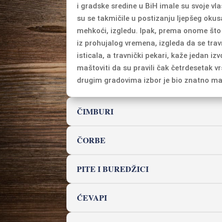
i gradske sredine u BiH imale su svoje vla
su se takmičile u postizanju ljepšeg okus
mehkoći, izgledu. Ipak, prema onome što
iz prohujalog vremena, izgleda da se tra
isticala, a travnički pekari, kaže jedan izvor
maštoviti da su pravili čak četrdesetak vr
drugim gradovima izbor je bio znatno man
ČIMBURI
ČORBE
PITE I BUREDŽICI
ĆEVAPI