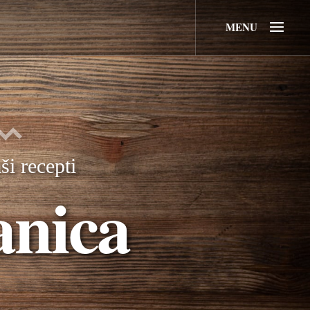
MENU
ši recepti
anica