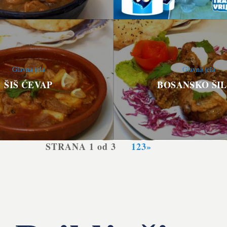
Glavna jela
Glavna jela
ŠIŠ ĆEVAP
BOSANSKO ŠI
STRANA 1 od 3
1
2
3
»