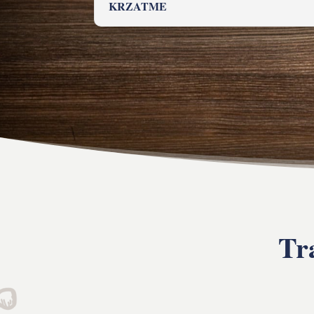
KRZATME
Tr