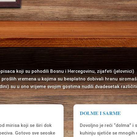
aca koji su pohodili Bosnu i Hercegovinu, zijafeti (jelovnici) 
 prošlih vremena u kojima su besplatno dobivali hranu siromašn
ini) su u ono vrijeme svojim gostima nudili dvadesetak različitih 
DOLME I SARME
d mirisa koji se širi dok
Dovoljno je reći “dolma” i
a peciva. Gotovo sve seoske
kuhinju sjetiće se mnogih 