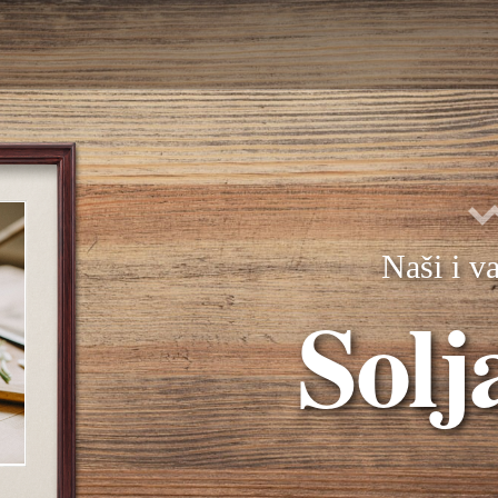
Naši i va
Solj