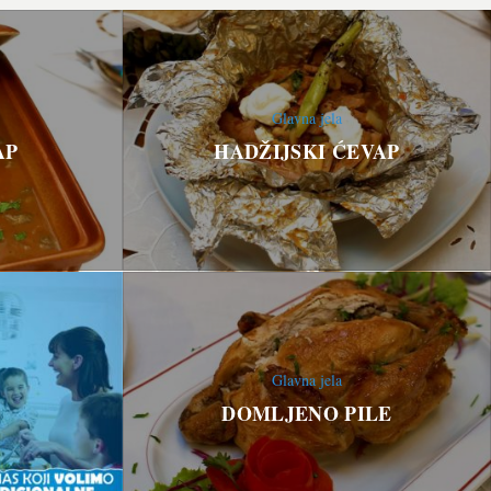
Glavna jela
AP
HADŽIJSKI ĆEVAP
Glavna jela
DOMLJENO PILE