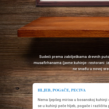
Sudeći prema zabilješkama drevnih putopis
musafirhanama (javne kuhinje- restorani iz
ne snađu u novoj sred
HLJEB, POGAČE, PECIVA
Nema ljepšeg mirisa u bosanskoj kuhinji o
se u kuhinji peče hljeb, pogače i različit