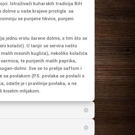
jci. Istraživači kuharskih tradicija BiH
u dolme u naše krajeve pristigle sa
ominju se punjene tikvice, punjeni
ja jednu vrstu šarene dolme, s tim što se
ni kolačić). U tanjir se servira nešto
; malih mesnih kuglica), nekoliko kolačića
-sarmica, te punjenih malih paprika,
sogan-dolmi. Sve se to prelije saftom i
 sa povlakom (P.S. povlaka se povlači s
a, odatle je i pravilnije povlaka, a ne
ili kiselim mlijekom.