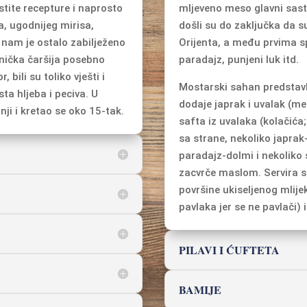
stite recepture i naprosto
mljeveno meso glavni sasto
a, ugodnijeg mirisa,
došli su do zaključka da s
 nam je ostalo zabilježeno
Orijenta, a među prvima sp
vnička čaršija posebno
paradajz, punjeni luk itd.
, bili su toliko vješti i
Mostarski sahan predstavl
sta hljeba i peciva. U
dodaje japrak i uvalak (mes
ji i kretao se oko 15-tak.
safta iz uvalaka (kolačića
sa strane, nekoliko japrak
paradajz-dolmi i nekoliko 
zacvrče maslom. Servira se
površine ukiseljenog mlijek
pavlaka jer se ne pavlači) 
PILAVI I ĆUFTETA
BAMIJE