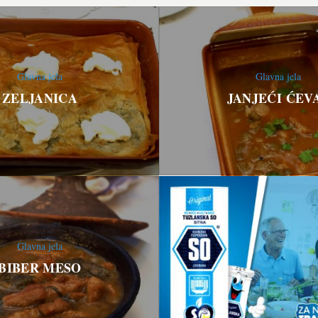
Glavna jela
Glavna jela
ZELJANICA
JANJEĆI ĆEV
Glavna jela
BIBER MESO