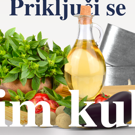
Priključi se
im ku