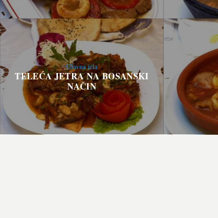
Glavna jela
TELEĆA JETRA NA BOSANSKI
NAČIN