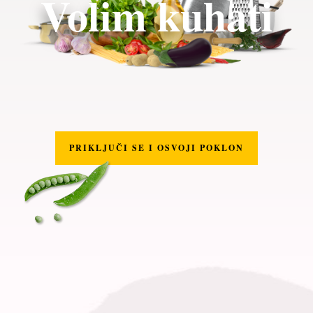
Volim kuhati
PRIKLJUČI SE I OSVOJI POKLON