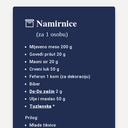
Namirnice

(za 1 osobu)
Mljeveno meso 200 g
Goveđi pršut 20 g
Masni sir 20 g
Crveni luk 50 g
Feferon 1 kom (za dekoraciju)
Biber
Do-Do začin
2 g
Ulje i maslac 50 g
Tuzlanska
*
Prilog:
Mlade tikvice